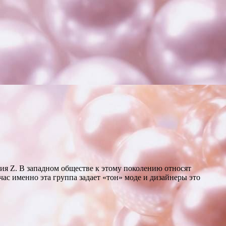
я Z. В западном обществе к этому поколению относят
ас именно эта группа задает «тон» моде и дизайнеры это