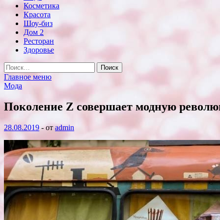
Косметика
Красота
Шоу-биз
Дом 2
Ресторан
Здоровье
Найти:
Главное меню
Мода
Поколение Z совершает модную револ
28.08.2019
-
от
admin