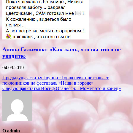
Алина Галимова: «Как жаль, что вы этого не
увидите»
04.09.2019
Навигация
Предыдущая статья
Группа «Горшенев» приглашает
поклонников на фестиваль «Наши в городе»
по
Следующая статья
Иосиф Оганесян: «Может это и конец»
записям
О admin