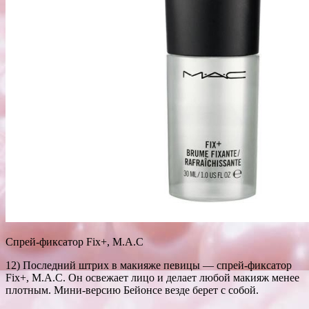
Спрей-фиксатор Fix+, M.A.C
12) Последний штрих в макияже певицы — спрей-фиксатор
Fix+, M.A.C. Он освежает лицо и делает любой макияж менее
плотным. Мини-версию Бейонсе везде берет с собой.