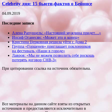
Celebrity дня: 15 бьюти-фактов о Бейонсе
04.09.2019
Последние записи
Алена Рапунцель: «Настоящий мужчина придет…»
Иосиф Оганесян: «Может это и конец»
Кристина Церковная решила уйти с Дома 2
Группа «Горшенев» приглашает поклонников
на фестиваль «Наши в городе»
Лавров: «Мы не можем позволить себе роскошь
потерять договор СНВ-3»
При цитировании ссылка на источник обязательна.
Все материалы на данном сайте взяты из открытых
источников и предоставляются исключительно в