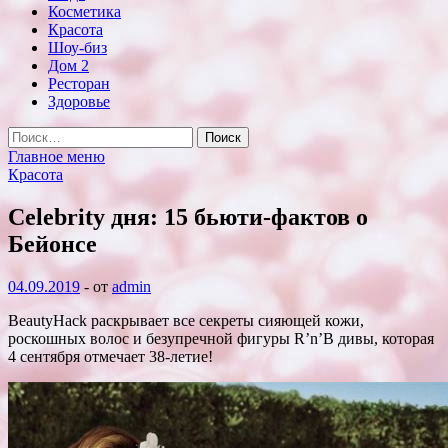
Косметика
Красота
Шоу-биз
Дом 2
Ресторан
Здоровье
Найти:
Главное меню
Красота
Celebrity дня: 15 бьюти-фактов о
Бейонсе
04.09.2019
-
от
admin
BeautyHack раскрывает все секреты сияющей кожи,
роскошных волос и безупречной фигуры R’n’B дивы, которая
4 сентября отмечает 38-летие!