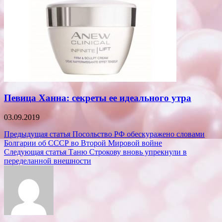
Певица Ханна: секреты ее идеального утра
03.09.2019
Навигация
Предыдущая статья
Посольство РФ обескуражено словами
Болгарии об СССР во Второй Мировой войне
по
Следующая статья
Таню Строкову вновь упрекнули в
записям
переделанной внешности