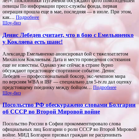
лет»: Поклонники Пугачевой обсуждают фото помолодевшей
певицы По информации пресс-службы фонда, первая
операция прошла еще в мае, последняя — в июле. При этом,
как…
Подробнее
Шоу-биз
Денис Лебедев считает, что в бою с Емельяненко
у Кокляева есть шанс!
Александр Емельяненко анонсировал бой с тяжелоатлетом
Михаилом Кокляевым. Дата и место проведения состязания
еще не известны. Однако уже сейчас в стране бурно
обсуждают предстоящее спортивное событие. Денис
Лебедев — профессиональный боксер, экс-чемпион мира
по версиям WBA и IBF — специально для 5-tv.ru дал оценку
предстоящему поединку между бойцом…
Подробнее
Шоу-биз
Посольство РФ обескуражено словами Болгарии
об СССР во Второй Мировой войне
Посольство России в Софии прокомментировало слова
официальных лиц Болгарии о роли СССР во Второй Мировой
войне. МИД Болгарии призвал граждан не расценивать