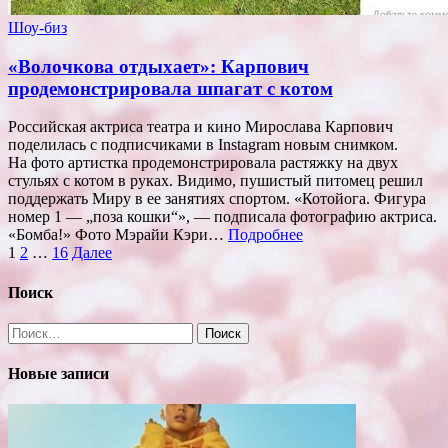
Шоу-биз
«Волочкова отдыхает»: Карпович
продемонстрировала шпагат с котом
Российская актриса театра и кино Мирослава Карпович
поделилась с подписчиками в Instagram новым снимком.
На фото артистка продемонстрировала растяжку на двух
стульях с котом в руках. Видимо, пушистый питомец решил
поддержать Миру в ее занятиях спортом. «Котойога. Фигура
номер 1 — „поза кошки“», — подписала фотографию актриса.
«Бомба!» Фото Мэрайи Кэри…
Подробнее
Пагинация
1
2
…
16
Далее
записей
Поиск
Найти:
Новые записи