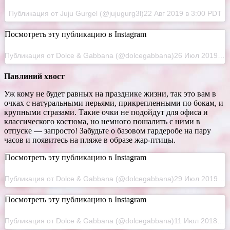
Публикация от Juju Gurgel (@jujugurg3l)22 Авг 2019 в 3:00 PDT
Посмотреть эту публикацию в Instagram
Публикация от Dolce & Gabbana (@dolcegabbana)26 Июл 2019 в 10:27 PDT
Павлиний хвост
Уж кому не будет равных на празднике жизни, так это вам в
очках с натуральными перьями, прикрепленными по бокам, и
крупными стразами. Такие очки не подойдут для офиса и
классического костюма, но немного пошалить с ними в
отпуске — запросто! Забудьте о базовом гардеробе на пару
часов и появитесь на пляже в образе жар-птицы.
Посмотреть эту публикацию в Instagram
Публикация от Dolce & Gabbana (@dolcegabbana)29 Июл 2019 в 5:04 PDT
Посмотреть эту публикацию в Instagram
Публикация от Dolce & Gabbana (@dolcegabbana)11 Июл 2018 в 11:19 PDT