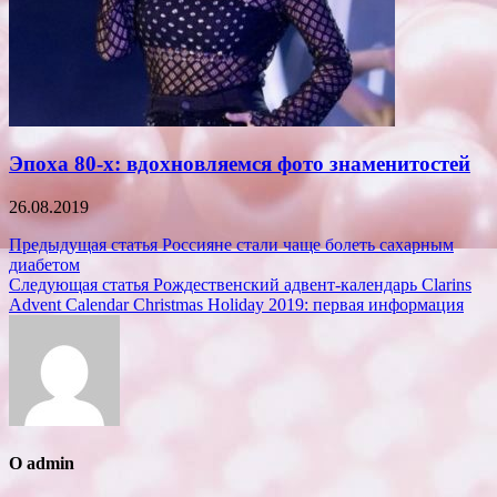
Эпоха 80-х: вдохновляемся фото знаменитостей
26.08.2019
Навигация
Предыдущая статья
Россияне стали чаще болеть сахарным
диабетом
по
Следующая статья
Рождественский адвент-календарь Clarins
записям
Advent Calendar Christmas Holiday 2019: первая информация
О admin