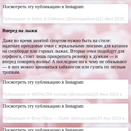
Посмотреть эту публикацию в Instagram
Публикация от Dolce & Gabbana (@dolcegabbana)11 Июл 2018 в 2:30 PDT
Вперед на лыжи
Даже во время занятий спортом нужно быть на стиле:
наденьте ирендовые очки с зеркальными линзами для катания
на сноуборде или горных лыжах. Вторые очки подойдут для
серфинга, стоит лишь прикрепить резинку к дужкам — и
вперед покорять волны! А последние ни к чему не обязывают
— в них можно заниматься хайкингом или гулять по лесным
тропкам.
Посмотреть эту публикацию в Instagram
Публикация от MATALONI occhiali (@mtocchiali)15 Июн 2019 в 12:00 PDT
Посмотреть эту публикацию в Instagram
Публикация от Envy Ótica — Outlet (@envy.outlet)20 Апр 2019 в 6:45 PDT
Посмотреть эту публикацию в Instagram