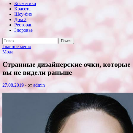
Косметика
Красота
Шоу-биз
Дом 2
Ресторан
Здоровье
Найти:
Главное меню
Мода
Странные дизайнерские очки, которые
вы не видели раньше
27.08.2019
-
от
admin