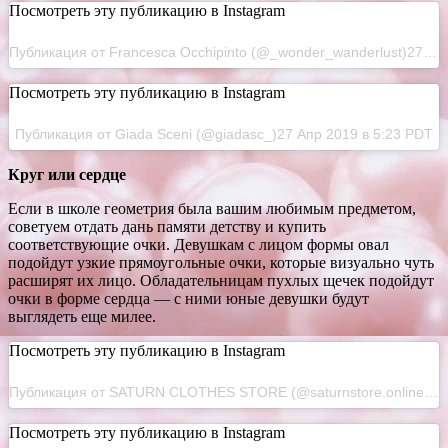
Посмотреть эту публикацию в Instagram
Публикация от Francesca Occhipinto (@_wonder_wanderlust)27 Май 2016 в 9:52 PDT
Посмотреть эту публикацию в Instagram
Публикация от Giada Sceni (@giadasc_)27 Апр 2019 в 5:23 PDT
Круг или сердце
Если в школе геометрия была вашим любимым предметом,
советуем отдать дань памяти детству и купить
соответствующие очки. Девушкам с лицом формы овал
подойдут узкие прямоугольные очки, которые визуально чуть
расширят их лицо. Обладательницам пухлых щечек подойдут
очки в форме сердца — с ними юные девушки будут
выглядеть еще милее.
Посмотреть эту публикацию в Instagram
Публикация от SATURN CLOTHES STORE (@saturnstore.online)23 Авг 2019 в 12:05 PDT
Посмотреть эту публикацию в Instagram