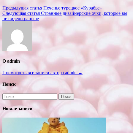
Навигация
Предыдущая статья
Печенье турецкое «Курабье»
Следующая статья
Странные дизайнерские очки, которые вы
по
не видели раньше
записям
О admin
Посмотреть все записи автора admin →
Поиск
Найти:
Новые записи