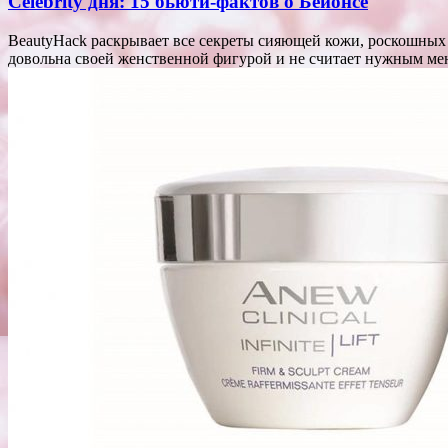
Celebrity дня: 15 бьюти-фактов о Бейонсе
BeautyHack раскрывает все секреты сияющей кожи, роскошных в
довольна своей женственной фигурой и не считает нужным ме