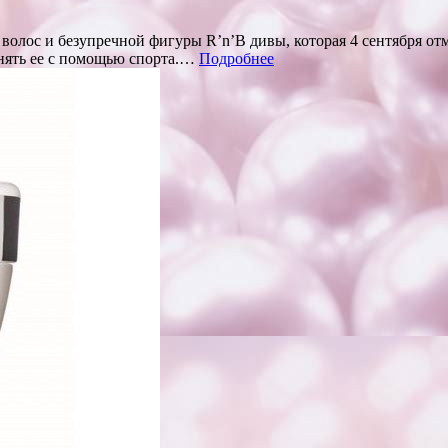
олос и безупречной фигуры R’n’B дивы, которая 4 сентября отм
нять ее с помощью спорта.…
Подробнее