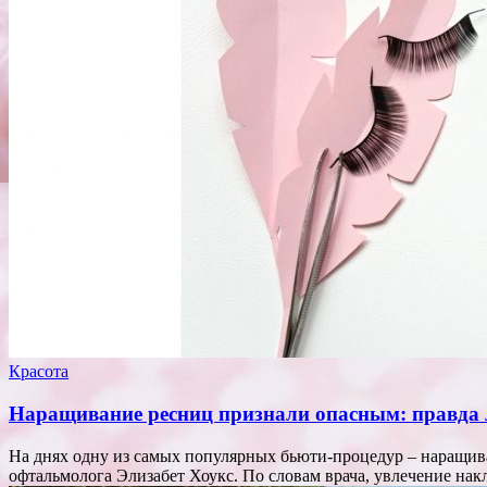
Красота
Наращивание ресниц признали опасным: правда л
На днях одну из самых популярных бьюти-процедур – наращива
офтальмолога Элизабет Хоукс. По словам врача, увлечение н