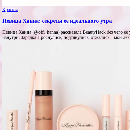
Красота
Певица Ханна: секреты ее идеального утра
Певица Ханна (@offi_hanna) рассказала BeautyHack без чего ее
изнутри. Зарядка Проснулись, подтянулись, отжались – мой де