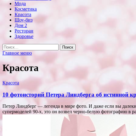
Мода
Косметика
Красота
Шоу-биз
Дом 2
Ресторан
Здоровье
Найти:
Главное меню
Красота
Красота
10 фотоисторий Петера Линдберга об истинной кр
Петер Линдберг — легенда в мире фото. И даже если вы далеки
супермоделей 90-х, это он возвел черно-белую фотографию в