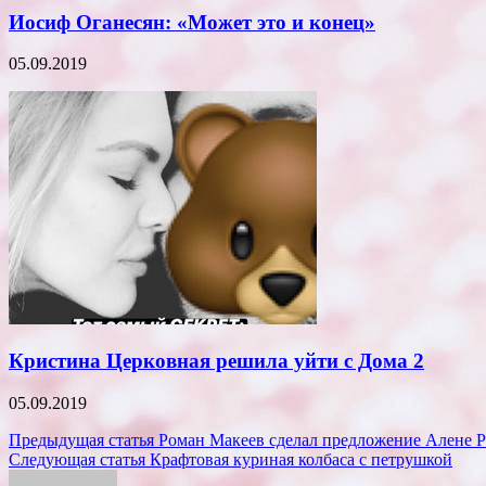
Иосиф Оганесян: «Может это и конец»
05.09.2019
Кристина Церковная решила уйти с Дома 2
05.09.2019
Навигация
Предыдущая статья
Роман Макеев сделал предложение Алене 
Следующая статья
Крафтовая куриная колбаса с петрушкой
по